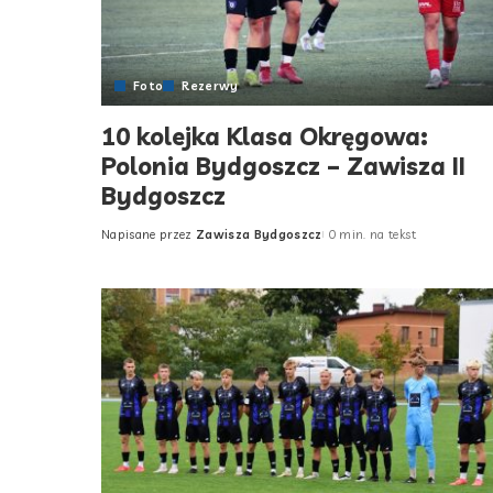
Foto
Rezerwy
10 kolejka Klasa Okręgowa:
Polonia Bydgoszcz – Zawisza II
Bydgoszcz
Napisane przez
Zawisza Bydgoszcz
0 min. na tekst
Posted
by