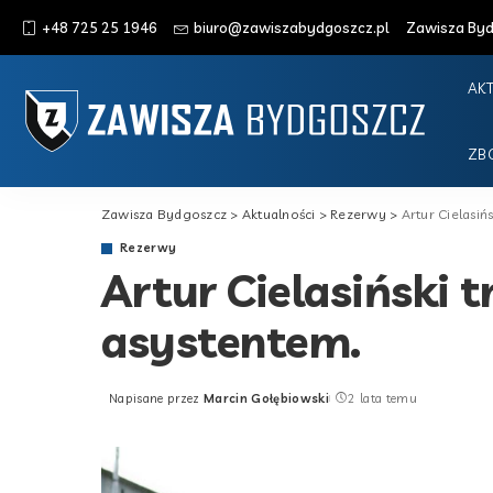
+48 725 25 1946
biuro@zawiszabydgoszcz.pl
Zawisza Bydg
AK
ZB
Zawisza Bydgoszcz
>
Aktualności
>
Rezerwy
>
Artur Cielasiń
Rezerwy
Artur Cielasiński 
asystentem.
Napisane przez
Marcin Gołębiowski
2 lata temu
Posted
by