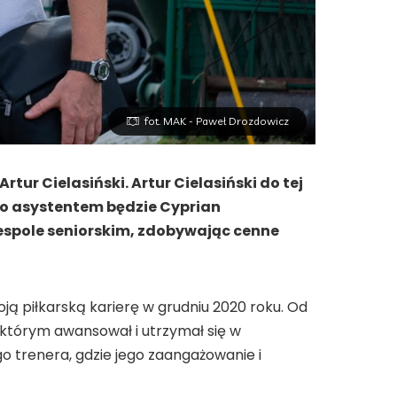
fot. MAK - Paweł Drozdowicz
ur Cielasiński. Artur Cielasiński do tej
ego asystentem będzie Cyprian
 zespole seniorskim, zdobywając cenne
oją piłkarską karierę w grudniu 2020 roku. Od
 którym awansował i utrzymał się w
o trenera, gdzie jego zaangażowanie i