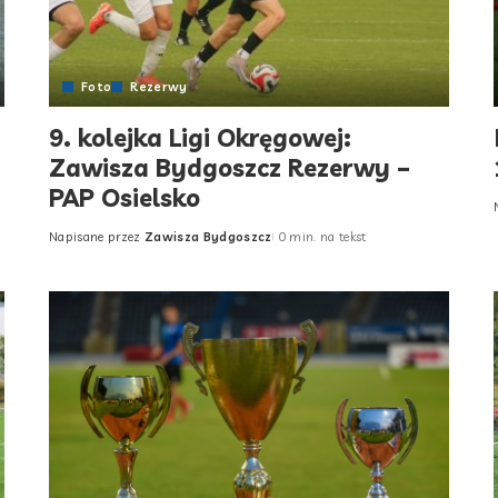
Foto
Rezerwy
9. kolejka Ligi Okręgowej:
Zawisza Bydgoszcz Rezerwy –
PAP Osielsko
Napisane przez
Zawisza Bydgoszcz
0 min. na tekst
Posted
by