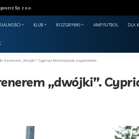
oszcz Sp. z o.o.
TUALNOŚCI
KLUB
ROZGRYWKI
AMP FUTBOL
DLA 
C
ski trenerem „dwójki”. Cyprian Maciejewski asystentem.
trenerem „dwójki”. Cypr