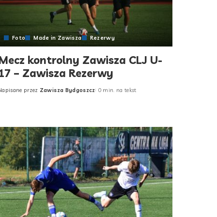
Foto
Made in Zawisza
Rezerwy
Mecz kontrolny Zawisza CLJ U-
17 – Zawisza Rezerwy
Napisane przez
Zawisza Bydgoszcz
0 min. na tekst
Posted
by