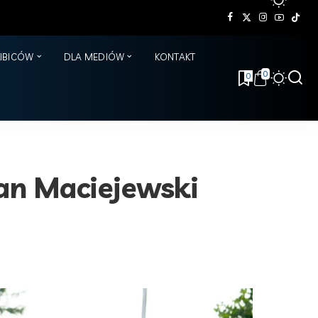
KIBICÓW
DLA MEDIÓW
KONTAKT
0
0
ian Maciejewski