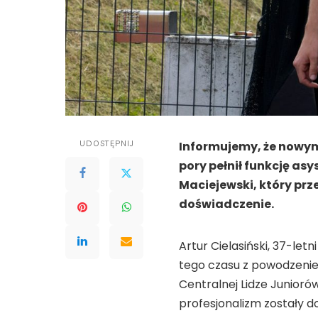
UDOSTĘPNIJ
Informujemy, że nowym 
pory pełnił funkcję as
Maciejewski, który prz
doświadczenie.
Artur Cielasiński, 37-let
tego czasu z powodzeniem
Centralnej Lidze Junioró
profesjonalizm zostały d