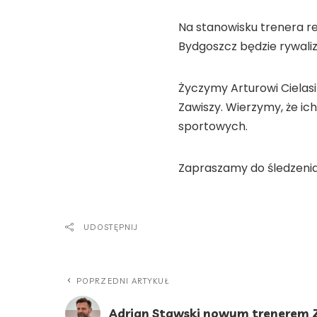
Na stanowisku trenera r
Bydgoszcz będzie rywaliz
Życzymy Arturowi Cielas
Zawiszy. Wierzymy, że ic
sportowych.
Zapraszamy do śledzenia
UDOSTĘPNIJ
POPRZEDNI ARTYKUŁ
Adrian Stawski nowym trenerem 