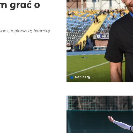
m grać o
awans, o pierwszą ósemkę
Seniorzy