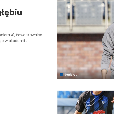
łębiu
uniora A1, Paweł Kawalec
go w akademii
...
Seniorzy