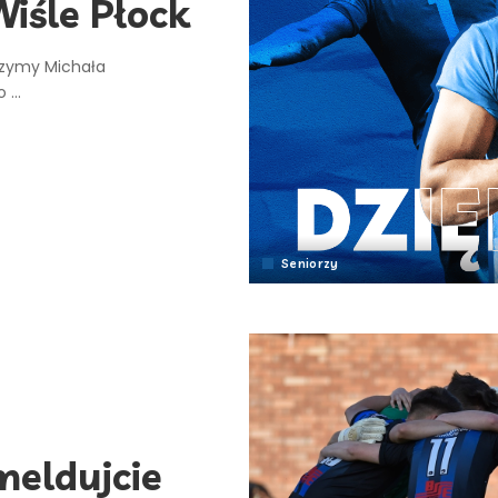
iśle Płock
czymy Michała
do
...
Seniorzy
meldujcie