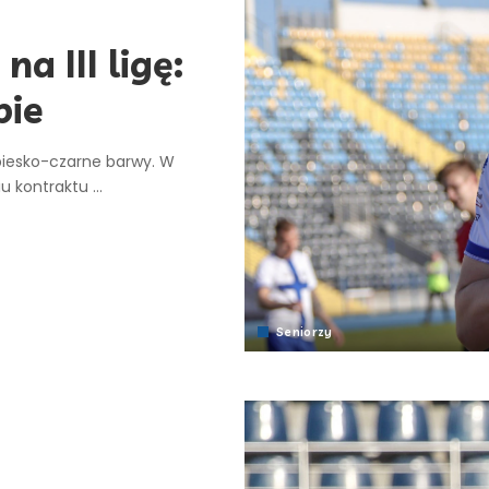
a III ligę:
bie
biesko-czarne barwy. W
iu kontraktu
...
Seniorzy