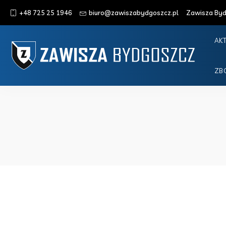
+48 725 25 1946
biuro@zawiszabydgoszcz.pl
Zawisza Bydg
AK
ZB