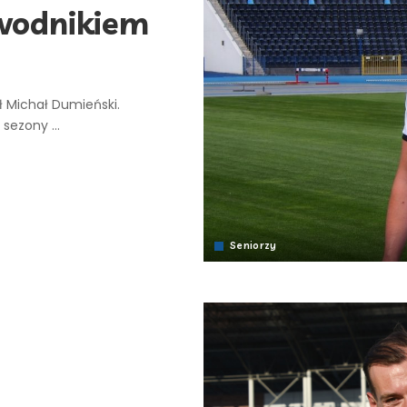
wodnikiem
 Michał Dumieński.
y sezony
...
Seniorzy