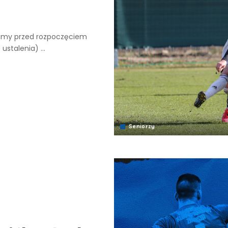
gramy przed rozpoczęciem
o ustalenia)
...
Seniorzy