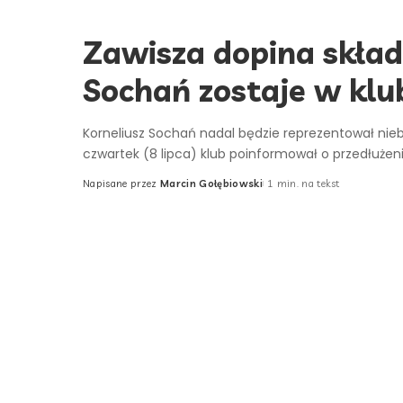
Zawisza dopina skład n
Sochań zostaje w klu
Korneliusz Sochań nadal będzie reprezentował nie
czwartek (8 lipca) klub poinformował o przedłużen
Napisane przez
Marcin Gołębiowski
1 min. na tekst
Posted
by