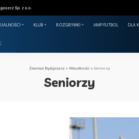
oszcz Sp. z o.o.
TUALNOŚCI
KLUB
ROZGRYWKI
AMP FUTBOL
DLA 
C
Zawisza Bydgoszcz
>
Aktualności
>
Seniorzy
Seniorzy