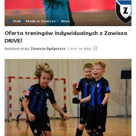
Klub
Made in Zawisza
News
Oferta treningów indywidualnych z Zawisza
DRIVE!
Napisane przez
Zawisza Bydgoszcz
2 min. na tekst
Posted
by