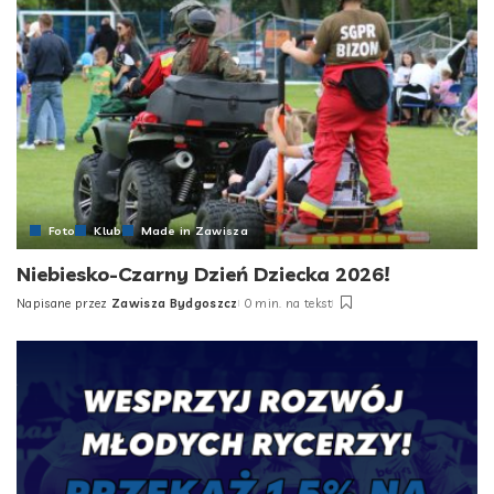
Foto
Klub
Made in Zawisza
Niebiesko-Czarny Dzień Dziecka 2026!
Napisane przez
Zawisza Bydgoszcz
0 min. na tekst
Posted
by