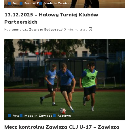
Foto
Foto MIZ
Made in Zawisza
13.12.2025 – Halowy Turniej Klubów
Partnerskich
Napisane przez
Zawisza Bydgoszcz
0 min. na tekst
Posted
by
Foto
Made in Zawisza
Rezerwy
Mecz kontrolny Zawisza CLJ U-17 – Zawisza