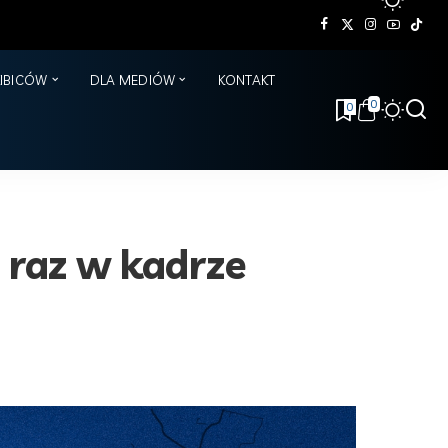
KIBICÓW
DLA MEDIÓW
KONTAKT
0
0
 raz w kadrze