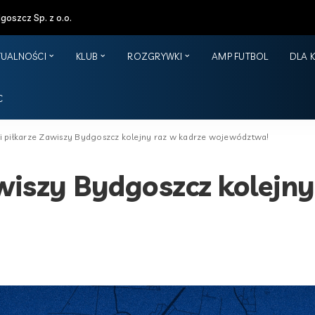
oszcz Sp. z o.o.
TUALNOŚCI
KLUB
ROZGRYWKI
AMP FUTBOL
DLA 
C
i piłkarze Zawiszy Bydgoszcz kolejny raz w kadrze województwa!
wiszy Bydgoszcz kolejny