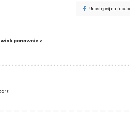
Udostępnij na face
owiak ponownie z
arz.