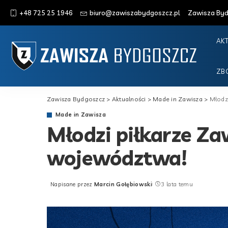
+48 725 25 1946
biuro@zawiszabydgoszcz.pl
Zawisza Bydg
AK
ZB
Zawisza Bydgoszcz
>
Aktualności
>
Made in Zawisza
>
Młodz
Made in Zawisza
Młodzi piłkarze Za
województwa!
Napisane przez
Marcin Gołębiowski
3 lata temu
Posted
by