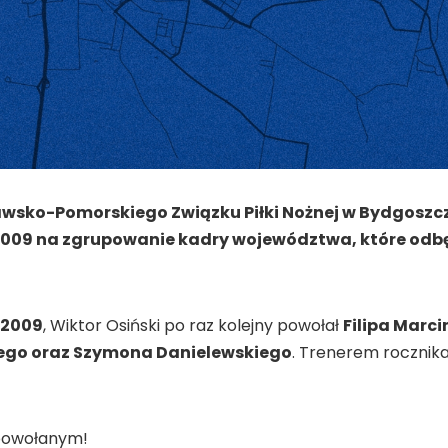
awsko-Pomorskiego Związku Piłki Nożnej w Bydgosz
2009 na zgrupowanie kadry województwa, które odbęd
2009
, Wiktor Osiński po raz kolejny powołał
Filipa Marc
ego oraz Szymona Danielewskiego
. Trenerem rocznik
powołanym!