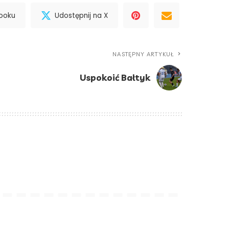
booku
Udostępnij na X
NASTĘPNY ARTYKUŁ
Uspokoić Bałtyk