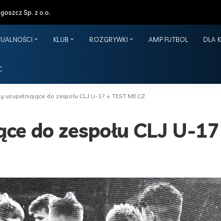
oszcz Sp. z o.o.
TUALNOŚCI
KLUB
ROZGRYWKI
AMP FUTBOL
DLA 
C
y uzupełniające do zespołu CLJ U-17 + TEST MECZ
ące do zespołu CLJ U-1