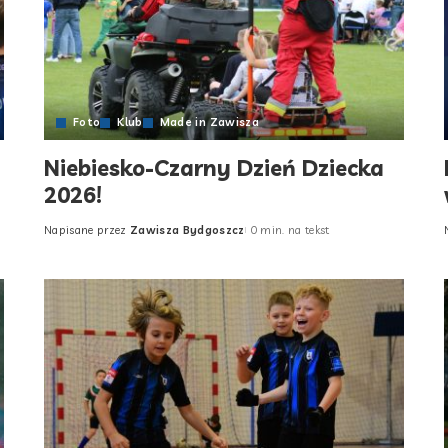
Foto
Klub
Made in Zawisza
Niebiesko-Czarny Dzień Dziecka
2026!
Napisane przez
Zawisza Bydgoszcz
0 min. na tekst
Posted
by