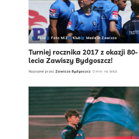
Foto
Foto MIZ
Klub
Made in Zawisza
Turniej rocznika 2017 z okazji 80-
lecia Zawiszy Bydgoszcz!
Napisane przez
Zawisza Bydgoszcz
0 min. na tekst
Posted
by