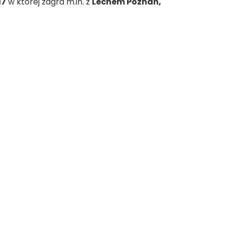
17
w której zagra m.in. z
Lechem Poznań,