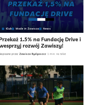
Klub
Made in Zawisza
News
Przekaż 1.5% na Fundację Drive i
wesprzyj rozwój Zawiszy!
Napisane przez
Zawisza Bydgoszcz
1 min. na tekst
Posted
by