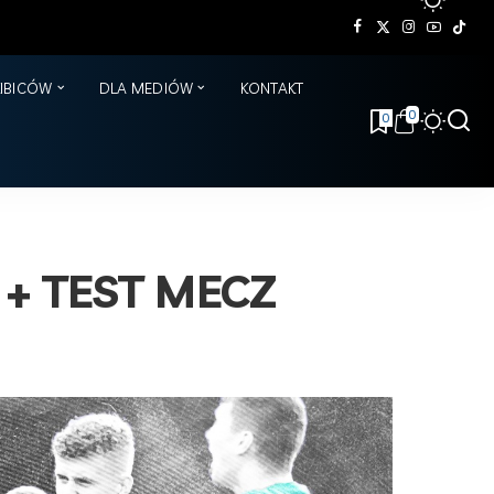
KIBICÓW
DLA MEDIÓW
KONTAKT
0
0
7 + TEST MECZ