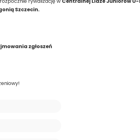
 rozpocznie rywalizację w
Centralnej Lidze Juniorów U-
gonią Szczecin.
zyjmowania zgłoszeń
zeniowy!