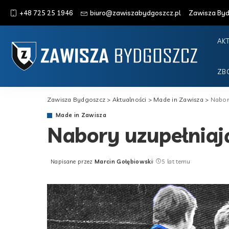
+48 725 25 1946
biuro@zawiszabydgoszcz.pl
Zawisza Bydg
AK
ZB
Zawisza Bydgoszcz
>
Aktualności
>
Made in Zawisza
>
Nabor
Made in Zawisza
Nabory uzupełniaj
Napisane przez
Marcin Gołębiowski
5 lat temu
Posted
by