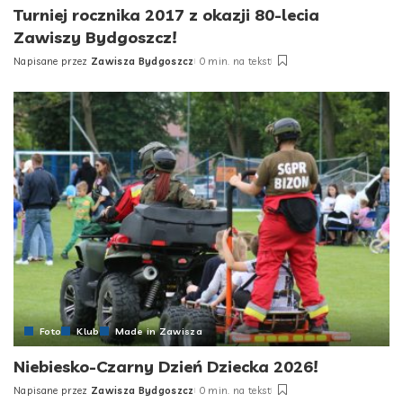
Turniej rocznika 2017 z okazji 80-lecia
Zawiszy Bydgoszcz!
Napisane przez
Zawisza Bydgoszcz
0 min. na tekst
Posted
by
Foto
Klub
Made in Zawisza
Niebiesko-Czarny Dzień Dziecka 2026!
Napisane przez
Zawisza Bydgoszcz
0 min. na tekst
Posted