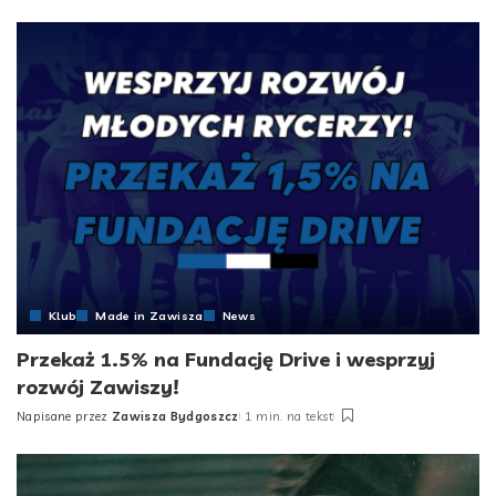
by
Klub
Made in Zawisza
News
Przekaż 1.5% na Fundację Drive i wesprzyj
rozwój Zawiszy!
Napisane przez
Zawisza Bydgoszcz
1 min. na tekst
Posted
by