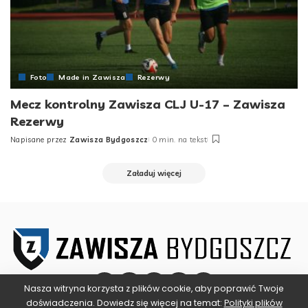
Foto
Made in Zawisza
Rezerwy
Mecz kontrolny Zawisza CLJ U-17 – Zawisza
Rezerwy
Napisane przez
Zawisza Bydgoszcz
0 min. na tekst
Posted
by
Załaduj więcej
Nasza witryna korzysta z plików cookie, aby poprawić Twoje
doświadczenia. Dowiedz się więcej na temat:
Polityki plików