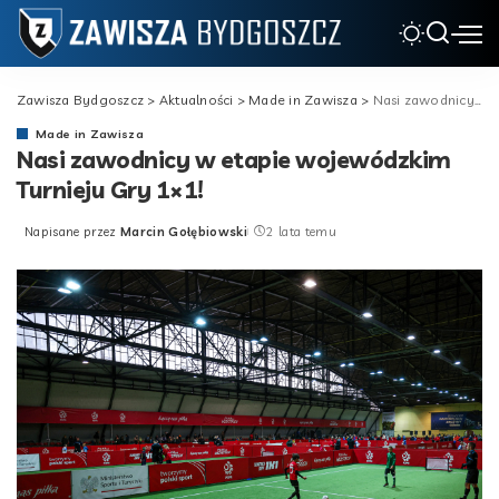
Zawisza Bydgoszcz
>
Aktualności
>
Made in Zawisza
>
Nasi zawodnicy w etapie wojewódzkim Turnieju Gry 1×1!
Made in Zawisza
Nasi zawodnicy w etapie wojewódzkim
Turnieju Gry 1×1!
Napisane przez
Marcin Gołębiowski
2 lata temu
Posted
by