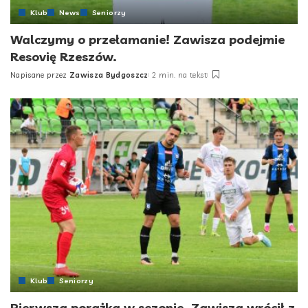
Klub
News
Seniorzy
Walczymy o przełamanie! Zawisza podejmie
Resovię Rzeszów.
Napisane przez
Zawisza Bydgoszcz
2 min. na tekst
Posted
by
Klub
Seniorzy
Pierwsza porażka w sezonie. Zawisza wrócił z