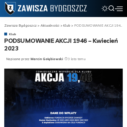
Zawisza Bydgoszcz
>
Aktualności
>
Klub
>
PODSUMOWANIE AKCJI 1946 – Kwiecień 2023
Klub
PODSUMOWANIE AKCJI 1946 – Kwiecień
2023
Napisane przez
Marcin Gołębiowski
3 lata temu
Posted
by