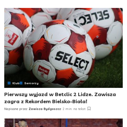
Posted
by
Klub
Seniorzy
Pierwszy wyjazd w Betclic 2 Lidze. Zawisza
zagra z Rekordem Bielsko-Biała!
Napisane przez
Zawisza Bydgoszcz
2 min. na tekst
Posted
by