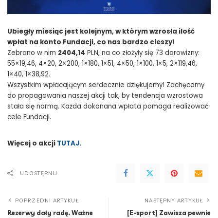
Ubiegły miesiąc jest kolejnym, w którym wzrosła ilość
wpłat na konto Fundacji, co nas bardzo cieszy!
Zebrano w nim
2404,14
PLN, na co złożyły się 73 darowizny:
55×19,46, 4×20, 2×200, 1×180, 1×51, 4×50, 1×100, 1×5, 2×119,46,
1×40, 1×38,92.
Wszystkim wpłacającym serdecznie dziękujemy! Zachęcamy
do propagowania naszej akcji tak, by tendencja wzrostowa
stała się normą. Każda dokonana wpłata pomaga realizować
cele Fundacji.
Więcej o akcji
TUTAJ.
UDOSTĘPNIJ
POPRZEDNI ARTYKUŁ
NASTĘPNY ARTYKUŁ
Rezerwy dały radę. Ważne
[E-sport] Zawisza pewnie