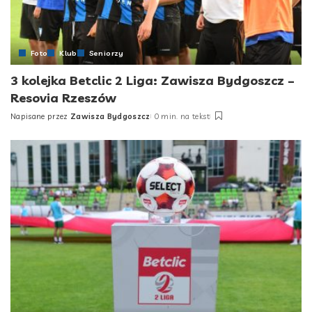
Foto
Klub
Seniorzy
3 kolejka Betclic 2 Liga: Zawisza Bydgoszcz –
Resovia Rzeszów
Napisane przez
Zawisza Bydgoszcz
0 min. na tekst
Posted
by