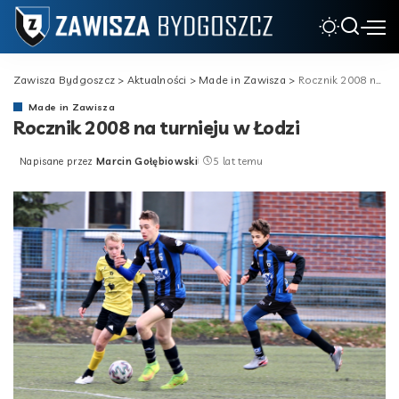
Zawisza Bydgoszcz
>
Aktualności
>
Made in Zawisza
>
Rocznik 2008 na turnieju w Łodzi
Made in Zawisza
Rocznik 2008 na turnieju w Łodzi
Napisane przez
Marcin Gołębiowski
5 lat temu
Posted
by