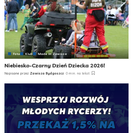
Foto
Klub
Made in Zawisza
Niebiesko-Czarny Dzień Dziecka 2026!
Napisane przez
Zawisza Bydgoszcz
0 min. na tekst
Posted
by