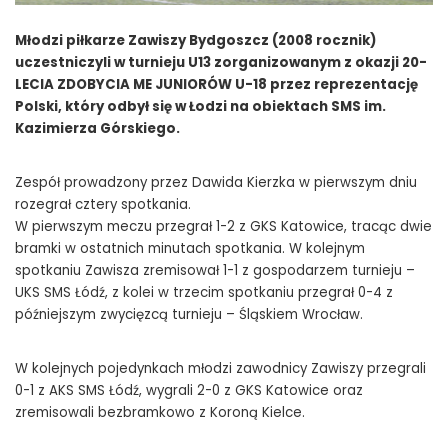
Młodzi piłkarze Zawiszy Bydgoszcz (2008 rocznik)
uczestniczyli w turnieju U13 zorganizowanym z okazji 20-
LECIA ZDOBYCIA ME JUNIORÓW U-18 przez reprezentację
Polski, który odbył się w Łodzi na obiektach SMS im.
Kazimierza Górskiego.
Zespół prowadzony przez Dawida Kierzka w pierwszym dniu
rozegrał cztery spotkania.
W pierwszym meczu przegrał 1-2 z GKS Katowice, tracąc dwie
bramki w ostatnich minutach spotkania. W kolejnym
spotkaniu Zawisza zremisował 1-1 z gospodarzem turnieju –
UKS SMS Łódź, z kolei w trzecim spotkaniu przegrał 0-4 z
późniejszym zwycięzcą turnieju – Śląskiem Wrocław.
W kolejnych pojedynkach młodzi zawodnicy Zawiszy przegrali
0-1 z AKS SMS Łódź, wygrali 2-0 z GKS Katowice oraz
zremisowali bezbramkowo z Koroną Kielce.