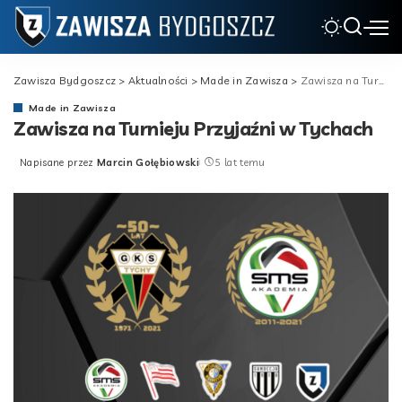
Zawisza Bydgoszcz
>
Aktualności
>
Made in Zawisza
>
Zawisza na Turnieju Przyjaźni w Tychach
Made in Zawisza
Zawisza na Turnieju Przyjaźni w Tychach
Napisane przez
Marcin Gołębiowski
5 lat temu
Posted
by