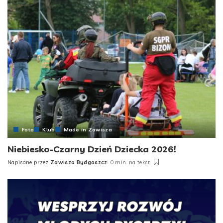
Foto
Klub
Made in Zawisza
Niebiesko-Czarny Dzień Dziecka 2026!
Napisane przez
Zawisza Bydgoszcz
0 min. na tekst
Posted
by