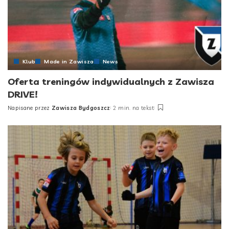
Klub
Made in Zawisza
News
Oferta treningów indywidualnych z Zawisza
DRIVE!
Napisane przez
Zawisza Bydgoszcz
2 min. na tekst
Posted
by