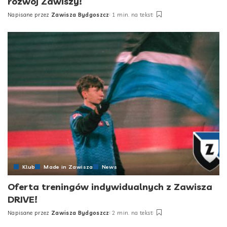
rozwój Zawiszy!
Napisane przez
Zawisza Bydgoszcz
1 min. na tekst
Posted
by
Klub
Made in Zawisza
News
Oferta treningów indywidualnych z Zawisza
DRIVE!
Napisane przez
Zawisza Bydgoszcz
2 min. na tekst
Posted
by