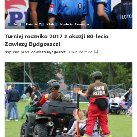
Foto
Foto MIZ
Klub
Made in Zawisza
Turniej rocznika 2017 z okazji 80-lecia
Zawiszy Bydgoszcz!
Napisane przez
Zawisza Bydgoszcz
0 min. na tekst
Posted
by