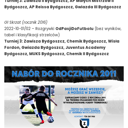
Turniej 3: Zawisza II Bydgoszcz, AP Małych Mistrzów II
Bydgoszcz, AP Reissa Bydgoszcz, Gwiazda III Bydgoszcz
G1 Skrzat (rocznik 2016)
2022-10-01/02 – Rozgrywki
OdPasjiDoFutbolu
(bez wyników,
tabel i klasyfikacji strzelców)
Turniej 3: Zawisza Bydgoszcz, Chemik Bydgoszcz, Wisła
Fordon, Gwiazda Bydgoszcz, Juventus Academy
Bydgoszcz, MUKS Bydgoszcz, Chemik II Bydgoszcz