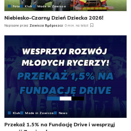
Foto
Klub
Made in Zawisza
Niebiesko-Czarny Dzień Dziecka 2026!
Napisane przez
Zawisza Bydgoszcz
0 min. na tekst
Posted
by
Klub
Made in Zawisza
News
Przekaż 1.5% na Fundację Drive i wesprzyj