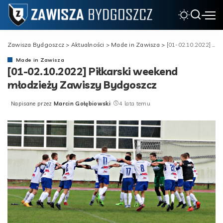
Zawisza Bydgoszcz
>
Aktualności
>
Made in Zawisza
>
[01-02.10.2022] Piłkarski weekend młodzieży Zawiszy Bydgoszcz
Made in Zawisza
[01-02.10.2022] Piłkarski weekend
młodzieży Zawiszy Bydgoszcz
Napisane przez
Marcin Gołębiowski
4 lata temu
Posted
by