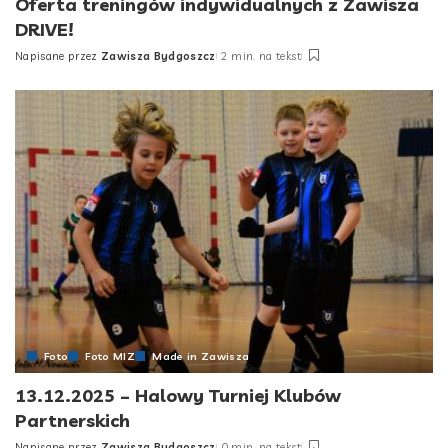
Oferta treningów indywidualnych z Zawisza
DRIVE!
Napisane przez
Zawisza Bydgoszcz
2 min. na tekst
Posted
by
Foto
Foto MIZ
Made in Zawisza
13.12.2025 – Halowy Turniej Klubów
Partnerskich
Napisane przez
Zawisza Bydgoszcz
0 min. na tekst