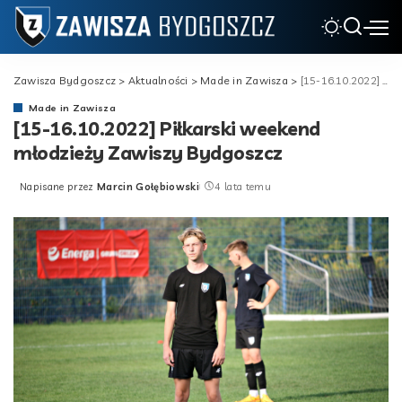
Zawisza Bydgoszcz
>
Aktualności
>
Made in Zawisza
>
[15-16.10.2022] Piłkarski weekend młodzieży Zawiszy Bydgoszcz
Made in Zawisza
[15-16.10.2022] Piłkarski weekend
młodzieży Zawiszy Bydgoszcz
Napisane przez
Marcin Gołębiowski
4 lata temu
Posted
by