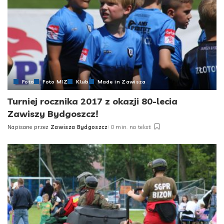
Foto
Foto MIZ
Klub
Made in Zawisza
Turniej rocznika 2017 z okazji 80-lecia
Zawiszy Bydgoszcz!
Napisane przez
Zawisza Bydgoszcz
0 min. na tekst
Posted
by