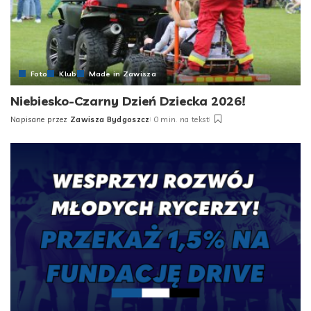
Foto
Klub
Made in Zawisza
Niebiesko-Czarny Dzień Dziecka 2026!
Napisane przez
Zawisza Bydgoszcz
0 min. na tekst
Posted
by