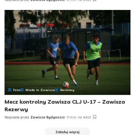
Posted
by
Foto
Made in Zawisza
Rezerwy
Mecz kontrolny Zawisza CLJ U-17 – Zawisza
Rezerwy
Napisane przez
Zawisza Bydgoszcz
0 min. na tekst
Posted
by
Załaduj więcej