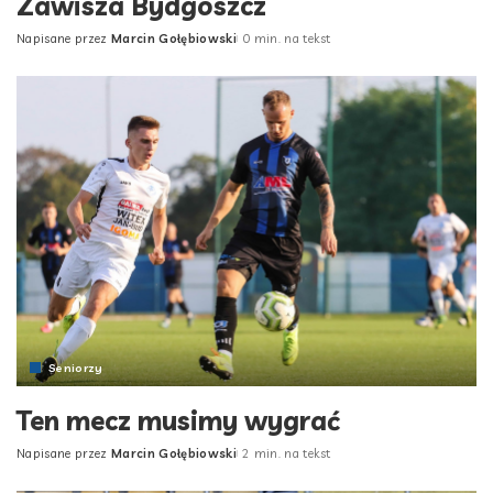
Zawisza Bydgoszcz
Napisane przez
Marcin Gołębiowski
0 min. na tekst
Posted
by
Seniorzy
Ten mecz musimy wygrać
Napisane przez
Marcin Gołębiowski
2 min. na tekst
Posted
by