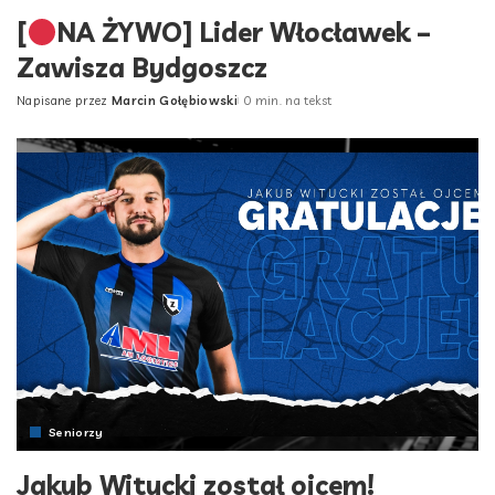
[
NA ŻYWO] Lider Włocławek –
Zawisza Bydgoszcz
Napisane przez
Marcin Gołębiowski
0 min. na tekst
Posted
by
Seniorzy
Jakub Witucki został ojcem!